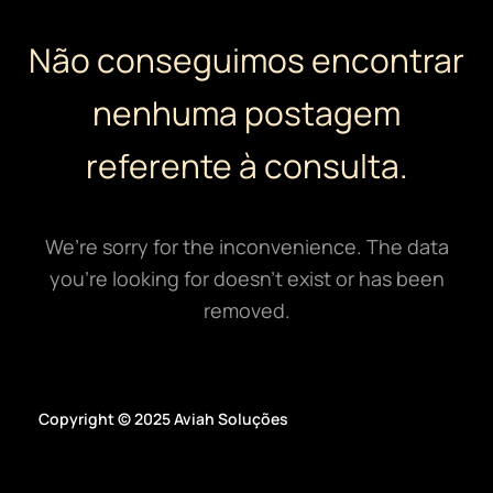
Sobre Nós
Não conseguimos encontrar
nenhuma postagem
Conheça nosso Instagram
referente à consulta.
Nosso Linkedin
We’re sorry for the inconvenience. The data
you’re looking for doesn’t exist or has been
removed.
Nosso Whatsapp
Copyright © 2025 Aviah Soluções