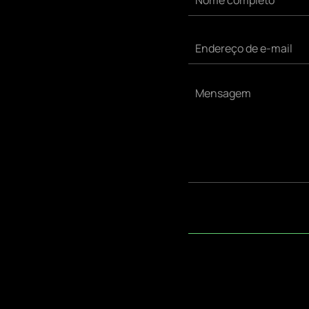
Nome completo
Endereço de e-mail
aviahsolucoes@gmail.com
Mensagem
NÚMERO DE CONTATO
+55 48 98425-8383
ENDEREÇO
Florianópolis - Santa Catarina